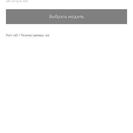
116-122 (5-6 лет)
Выбрать модель
Рост 116 / Размер одежды 122