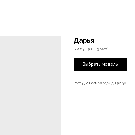
Дарья
SKU:
92-98 (2-3 года)
Выбрать модель
Рост 95 / Размер одежды 92-98