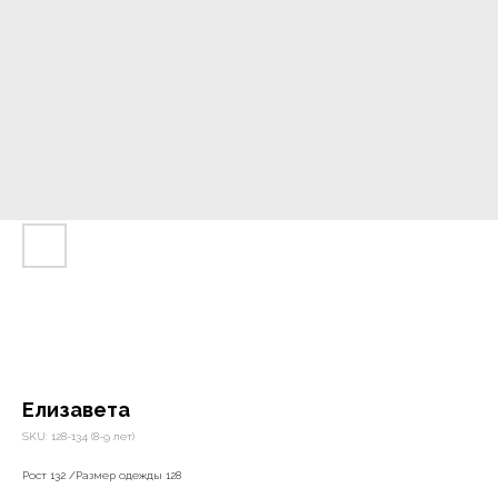
Елизавета
SKU:
128-134 (8-9 лет)
Рост 132 /Размер одежды 128