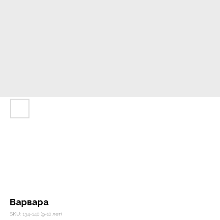
Варвара
SKU:
134-140 (9-10 лет)