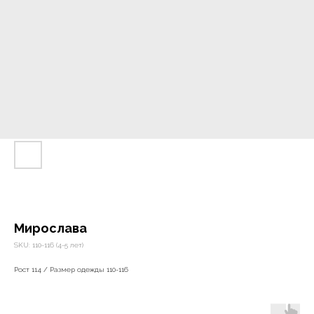
Мирослава
SKU:
110-116 (4-5 лет)
Рост 114 / Размер одежды 110-116