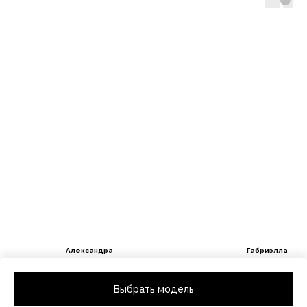
Александра
Габриэлла
Рост 113 / Размер одежды 110-116
Рост 114 / Размер одежды 
Выбрать модель